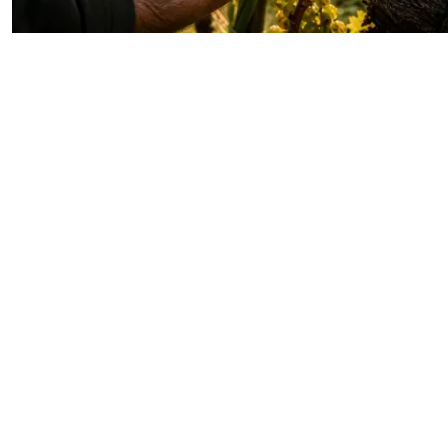
03/07/2026
Comment l’effeuillage
métamorphose le profil
aromatique du Sauvignon Blanc
Sous le soleil, la feuille s’efface : prélude à la
révélation aromatique Dans le théâtre de la vigne,
chaque feuille est à la fois actrice et décor...