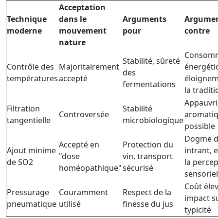
Acceptation
Technique
dans le
Arguments
Argume
moderne
mouvement
pour
contre
nature
Consomm
Stabilité, sûreté
Contrôle des
Majoritairement
énergéti
des
températures
accepté
éloignem
fermentations
la tradit
Appauvr
Filtration
Stabilité
Controversée
aromati
tangentielle
microbiologique
possible
Dogme d
Accepté en
Protection du
Ajout minime
intrant, e
"dose
vin, transport
de SO2
la perce
homéopathique"
sécurisé
sensoriel
Coût élev
Pressurage
Couramment
Respect de la
impact su
pneumatique
utilisé
finesse du jus
typicité