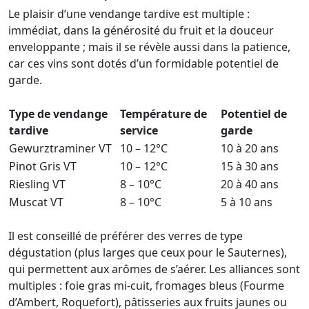
Le plaisir d’une vendange tardive est multiple :
immédiat, dans la générosité du fruit et la douceur
enveloppante ; mais il se révèle aussi dans la patience,
car ces vins sont dotés d’un formidable potentiel de
garde.
Type de vendange
Température de
Potentiel de
tardive
service
garde
Gewurztraminer VT
10 – 12°C
10 à 20 ans
Pinot Gris VT
10 – 12°C
15 à 30 ans
Riesling VT
8 – 10°C
20 à 40 ans
Muscat VT
8 – 10°C
5 à 10 ans
Il est conseillé de préférer des verres de type
dégustation (plus larges que ceux pour le Sauternes),
qui permettent aux arômes de s’aérer. Les alliances sont
multiples : foie gras mi-cuit, fromages bleus (Fourme
d’Ambert, Roquefort), pâtisseries aux fruits jaunes ou