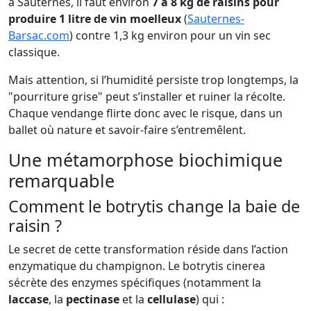
à Sauternes, il faut environ
7 à 8 kg de raisins pour
produire 1 litre de vin moelleux
(
Sauternes-
Barsac.com
) contre 1,3 kg environ pour un vin sec
classique.
Mais attention, si l’humidité persiste trop longtemps, la
"pourriture grise" peut s’installer et ruiner la récolte.
Chaque vendange flirte donc avec le risque, dans un
ballet où nature et savoir-faire s’entremêlent.
Une métamorphose biochimique
remarquable
Comment le botrytis change la baie de
raisin ?
Le secret de cette transformation réside dans l’action
enzymatique du champignon. Le botrytis cinerea
sécrète des enzymes spécifiques (notamment la
laccase
, la
pectinase
et la
cellulase
) qui :