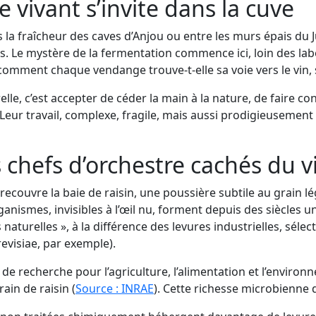
e vivant s’invite dans la cuve
s la fraîcheur des caves d’Anjou ou entre les murs épais d
s. Le mystère de la fermentation commence ici, loin des lab
s comment chaque vendange trouve-t-elle sa voie vers le vin, s
e, c’est accepter de céder la main à la nature, de faire conf
i. Leur travail, complexe, fragile, mais aussi prodigieusement
s chefs d’orchestre cachés du 
recouvre la baie de raisin, une poussière subtile au grain 
nismes, invisibles à l’œil nu, forment depuis des siècles u
s naturelles », à la différence des levures industrielles, sél
evisiae, par exemple).
 de recherche pour l’agriculture, l’alimentation et l’enviro
ain de raisin (
Source : INRAE
). Cette richesse microbienne 