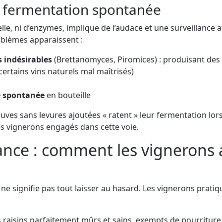
ne fermentation spontanée
lle, ni d’enzymes, implique de l’audace et une surveillance a
oblèmes apparaissent :
 indésirables
(Brettanomyces, Piromices) : produisant des g
rtains vins naturels mal maîtrisés)
se spontanée
en bouteille
uves sans levures ajoutées « ratent » leur fermentation lors
es vignerons engagés dans cette voie.
lance : comment les vigneron
 ne signifie pas tout laisser au hasard. Les vignerons pratiqu
s raisins parfaitement mûrs et sains, exempts de pourriture,