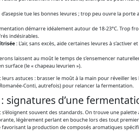
 d’asepsie tue les bonnes levures ; trop peu ouvre la porte a
rmentation démarre idéalement autour de 18-23°C. Trop froid
és indésirables.
trisée
: L’air, sans excès, aide certaines levures à s’activer e
nerons laissent au moût le temps de s’ensemencer naturelle
n surface (le « chapeau levurien »).
t leurs astuces : brasser le moût à la main pour réveiller le
Romanée-Conti, autrefois) pour relancer la fermentation.
 : signatures d’une fermentat
s’éloignent souvent des standards. On trouve une palette ar
ibrante, légèrement perlant en bouche lors des tout premiers
e favorisant la production de composés aromatiques spécifiq