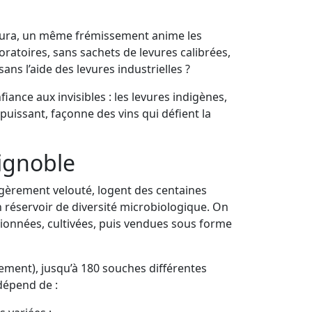
u Jura, un même frémissement anime les
oratoires, sans sachets de levures calibrées,
ans l’aide des levures industrielles ?
iance aux invisibles : les levures indigènes,
 puissant, façonne des vins qui défient la
vignoble
légèrement velouté, logent des centaines
n réservoir de diversité microbiologique. On
ectionnées, cultivées, puis vendues sous forme
nnement), jusqu’à 180 souches différentes
dépend de :