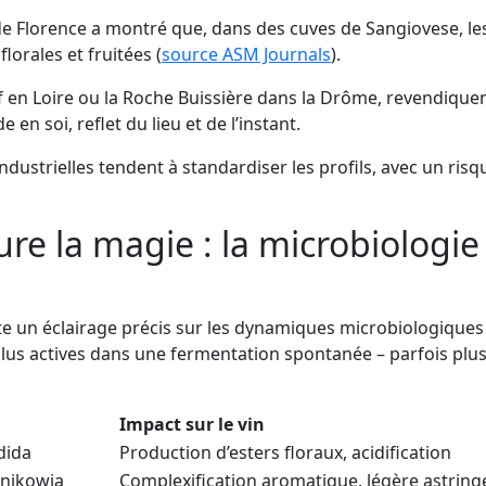
 de Florence a montré que, dans des cuves de Sangiovese, 
lorales et fruitées (
source ASM Journals
).
n Loire ou la Roche Buissière dans la Drôme, revendiquent 
n soi, reflet du lieu et de l’instant.
s industrielles tendent à standardiser les profils, avec un ris
re la magie : la microbiologie
te un éclairage précis sur les dynamiques microbiologiques
 plus actives dans une fermentation spontanée – parfois plus
Impact sur le vin
dida
Production d’esters floraux, acidification
hnikowia
Complexification aromatique, légère astrin