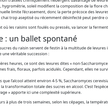
 non traitées chimiquement hébergent davantage de levures
hygrométrie, soleil modifient la composition de la flore c
lle limite l’écrasement, donc la perte précoce des levures
chai trop aseptisé ou récemment désinfecté peut perdre ce
t où les raisins sont foulés ou pressés, va lancer la ferment
e : un ballet spontané
sucres du raisin servent de festin à la multitude de levures
une véritable succession :
ères heures, ce sont des levures dites « non-Saccharomyces
es frais, floraux, parfois acidulés. Cependant, elles ne sur
 que l’alcool atteint environ 4-5 %, Saccharomyces cerevis
e la transformation totale des sucres en alcool. C’est l’esp
age » apporte ici une complexité supérieure.
 à plus de trois semaines, selon les cépages, la températur