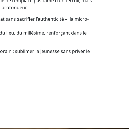
le ne remplace pas l’âme d’un terroir, mais
r profondeur.
sans sacrifier l’authenticité –, la micro-
u lieu, du millésime, renforçant dans le
rain : sublimer la jeunesse sans priver le