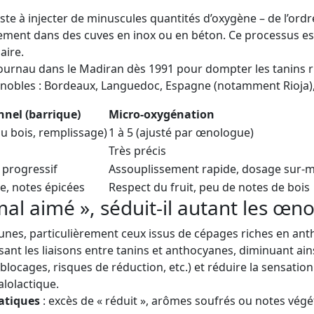
e à injecter de minuscules quantités d’oxygène – de l’ordre de
ement dans des cuves en inox ou en béton. Ce processus est
aire.
ournau dans le Madiran dès 1991 pour dompter les tanins r
bles : Bordeaux, Languedoc, Espagne (notamment Rioja), It
nnel (barrique)
Micro-oxygénation
du bois, remplissage)
1 à 5 (ajusté par œnologue)
Très précis
 progressif
Assouplissement rapide, dosage sur-
e, notes épicées
Respect du fruit, peu de notes de bois
mal aimé », séduit-il autant les œn
unes, particulièrement ceux issus de cépages riches en an
isant les liaisons entre tanins et anthocyanes, diminuant ain
blocages, risques de réduction, etc.) et réduire la sensatio
lolactique.
atiques
: excès de « réduit », arômes soufrés ou notes végét