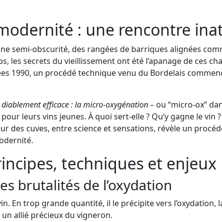
a modernité : une rencontre in
e semi-obscurité, des rangées de barriques alignées comme d
mps, les secrets du vieillissement ont été l’apanage de ces cha
ées 1990, un procédé technique venu du Bordelais commence
diablement efficace : la micro-oxygénation
– ou “micro-ox” dan
ur leurs vins jeunes. À quoi sert-elle ? Qu’y gagne le vin 
r des cuves, entre science et sensations, révèle un procédé
odernité.
incipes, techniques et enjeux
des brutalités de l’oxydation
vin. En trop grande quantité, il le précipite vers l’oxydation, 
 un allié précieux du vigneron.