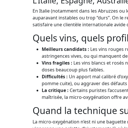
L’Italie, Espagne, Austral
En Italie (notamment dans les Abruzzes ou le
auparavant instables ou trop “durs”. On le r
satisfaire une clientèle internationale avide 
Quels vins, quels profi
Meilleurs candidats :
Les vins rouges r
astringences vives, ou qui manquent de 
Vins fragiles :
Les vins blancs et rosés n
doses beaucoup plus faibles.
Difficultés :
Un apport mal calibré d’oxy
pomme cuite), ou aggraver des défauts 
La critique :
Certains puristes l’accusent
maîtrisée, la micro-oxygénation offre a
Quand la technique sub
La micro-oxygénation n’est ni une baguette m