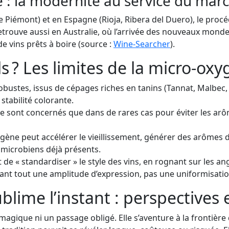
ie : la modernité au service du mar
 Piémont) et en Espagne (Rioja, Ribera del Duero), le procé
etrouve aussi en Australie, où l’arrivée des nouveaux monde
de vins prêts à boire (source :
Wine-Searcher
).
ls ? Les limites de la micro-ox
obustes, issus de cépages riches en tanins (Tannat, Malbec,
stabilité colorante.
e sont concernés que dans de rares cas pour éviter les arôme
gène peut accélérer le vieillissement, générer des arômes 
microbiens déjà présents.
 de « standardiser » le style des vins, en rognant sur les ang
vant tout une amplitude d’expression, pas une uniformisatio
lime l’instant : perspectives e
agique ni un passage obligé. Elle s’aventure à la frontière 