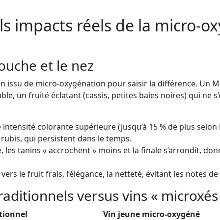
ls impacts réels de la micro-ox
ouche et le nez
 vin issu de micro-oxygénation pour saisir la différence. Un
e, un fruité éclatant (cassis, petites baies noires) qui ne s
intensité colorante supérieure (jusqu’à 15 % de plus selon l’I
u rubis, qui persistent dans le temps.
e, les tanins « accrochent » moins et la finale s’arrondit, d
rs le fruit frais, l’élégance, la netteté, évitant les notes d
raditionnels versus vins « microxés
itionnel
Vin jeune micro-oxygéné