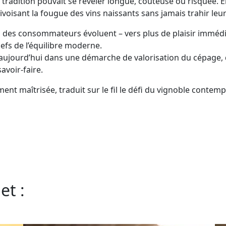
 tradition pouvait se révéler longue, coûteuse ou risquée. El
ivoisant la fougue des vins naissants sans jamais trahir leu
 des consommateurs évoluent – vers plus de plaisir immédiat 
fs de l’équilibre moderne.
 aujourd’hui dans une démarche de valorisation du cépage, d
avoir-faire.
t maîtrisée, traduit sur le fil le défi du vignoble contempo
et :