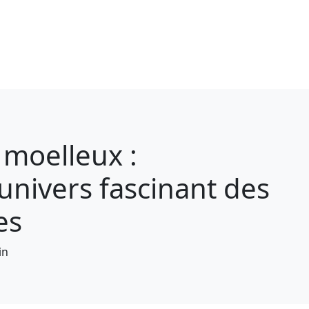
 moelleux :
univers fascinant des
es
in