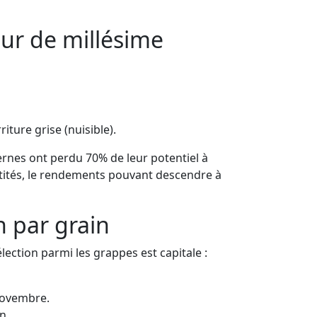
eur de millésime
iture grise (nuisible).
rnes ont perdu 70% de leur potentiel à
antités, le rendements pouvant descendre à
n par grain
élection parmi les grappes est capitale :
novembre.
n.