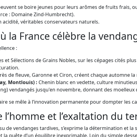
uvent se boire jeunes pour leurs arômes de fruits frais, o
ource : Domaine Zind-Humbrecht).
n acidité, véritables conservateurs naturels.
 où la France célèbre la vendan
llence :
 et Sélections de Grains Nobles, sur les cépages cités plus 
uration.
rès de fleuve, Garonne et Ciron, créent chaque automne la 
ay, Montlouis) :
Chenin blanc en vedette, culture minutieus
ng) vendangés jusqu'en novembre, donnant des moelleux d’u
laire se mêle à l’innovation permanente pour dompter les ca
e l’homme et l’exaltation du te
u de vendanges tardives, s’exprime la détermination et la se
 et la quête d’un équilibre inexprimable. Loin du simple des