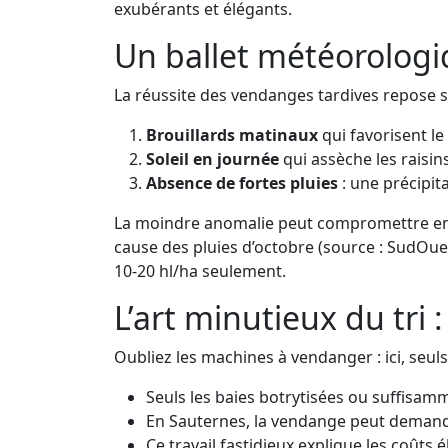
exubérants et élégants.
Un ballet météorologiq
La réussite des vendanges tardives repose su
Brouillards matinaux
qui favorisent le
Soleil en journée
qui assèche les raisin
Absence de fortes pluies
: une précipita
La moindre anomalie peut compromettre enti
cause des pluies d’octobre (source : SudOue
10-20 hl/ha seulement.
L’art minutieux du tri
Oubliez les machines à vendanger : ici, seuls
Seuls les baies botrytisées ou suffisam
En Sauternes, la vendange peut demande
Ce travail fastidieux explique les coûts 