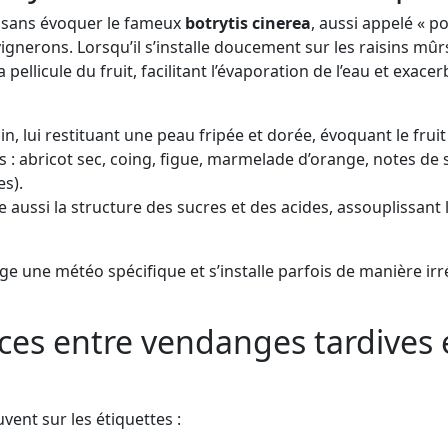
s sans évoquer le fameux
botrytis cinerea
, aussi appelé « p
s vignerons. Lorsqu’il s’installe doucement sur les raisins m
 la pellicule du fruit, facilitant l’évaporation de l’eau et exa
in, lui restituant une peau fripée et dorée, évoquant le fruit 
s : abricot sec, coing, figue, marmelade d’orange, notes de s
s).
ussi la structure des sucres et des acides, assouplissant 
xige une météo spécifique et s’installe parfois de manière i
ences entre vendanges tardives 
ent sur les étiquettes :