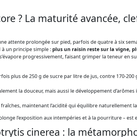
re ? La maturité avancée, cle
une attente prolongée sur pied, parfois de quatre à six sem
d à un principe simple :
plus un raisin reste sur la vigne, p
e s’évapore progressivement, faisant grimper la teneur en s
rfois plus de 250 g de sucre par litre de jus, contre 170-20
lement la douceur, mais aussi le développement d’arômes int
fraîches, maintenant l’acidité qui équilibre naturellement l
olonge l’exposition aux intempéries et à la pourriture – est 
trytis cinerea : la métamorph