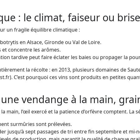
ue : le climat, faiseur ou bris
r un fragile équilibre climatique :
 botrytis en Alsace, Gironde ou Val de Loire.
s et concentre les arômes.
tion tardive peut faire éclater les baies ou propager la pourr
èrement la récolte : en 2013, plusieurs domaines de Saute
st.fr). C’est pourquoi ces vins sont produits en petites qu
 : une vendange à la main, grai
 la main, l’œil exercé et la patience d’orfèvre comptent. La s
ment surmûries sont prélevées.
r jusqu’à sept passages de tri entre fin septembre et mi-
élevés de production, mais garantit la qualité de chaque grai