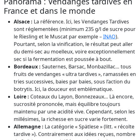
Panorama : Vendanges tardives en
France et dans le monde
Alsace :
La référence. Ici, les Vendanges Tardives
sont réglementées (minimum 235 g/l de sucre pour
le Riesling et le Muscat par exemple –
INAO
).
Pourtant, selon la vinification, le résultat peut aller
du demi-sec au moelleux, voire exceptionnellement
sec si la fermentation est poussée à bout.
Bordeaux :
Sauternes, Barsac, Monbazillac… tous
fruits de vendanges « ultra tardives », ramassées en
tries successives, baies par baies, sous l’action du
botrytis. Ici, la douceur est emblématique.
Loire :
Coteaux du Layon, Bonnezeaux… Là encore,
sucrosité prononcée, mais équilibre toujours
maintenu par une acidité vive. Cependant, selon les
millésimes, la richesse en sucre varie fortement.
Allemagne :
La catégorie « Spätlese » (litt. « récolte
tardive »). Contrairement aux idées reçues, nombre